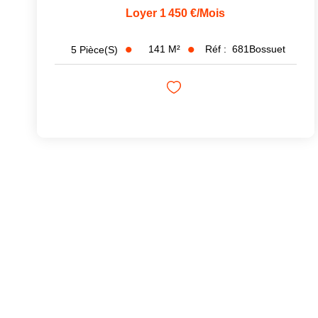
Loyer 1 450 €/mois
141
M²
Réf :
681Bossuet
5
Pièce(s)