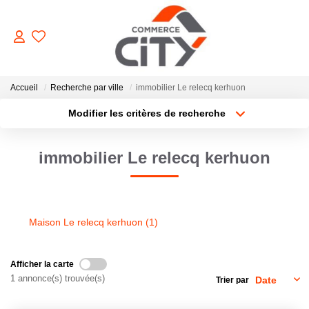
ACHETER
Accueil
Recherche par ville
immobilier Le relecq kerhuon
Modifier les critères de recherche
Type de transaction
Localisation
VENDRE
Acheter
Localisation
immobilier Le relecq kerhuon
Type de bien
Sélectionnez...
Surface min
LOUER
Plus de critères
Budget max
ESTIMER
Maison Le relecq kerhuon (1)
Créer une alerte
GERER
Afficher la carte
1 annonce(s) trouvée(s)
Trier par
NOTRE AGENCE