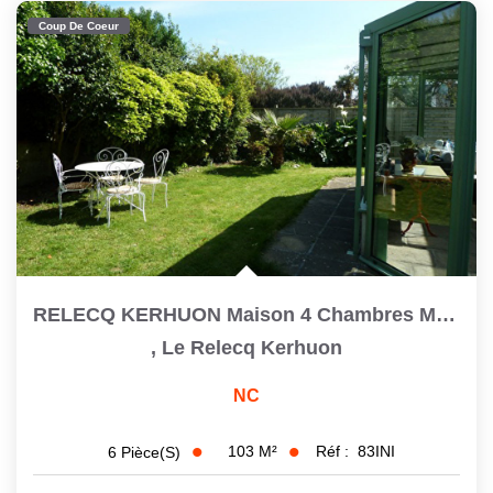
Coup De Coeur
CONTACT
RELECQ KERHUON Maison 4 Chambres Moulin Blanc Secteur...
,
Le Relecq Kerhuon
NC
103
M²
Réf :
83INI
6
Pièce(s)