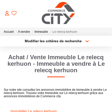
ACHETER
Accueil
A vendre
Immeuble
Le relecq kerhuon
Modifier les critères de recherche
Type de transaction
Localisation
VENDRE
Acheter
Localisation
Achat / Vente Immeuble Le relecq
Type de bien
Sélectionnez...
Surface min
LOUER
kerhuon - Immeuble a vendre à Le
relecq kerhuon
Plus de critères
Budget max
ESTIMER
Créer une alerte
Sur notre site consultez les annonces immobilière de Immeuble à vendre Le
GERER
relecq kerhuon. Trouvez votre Immeuble sur Le relecq kerhuon grâce aux
annonces immobilières de Commerce city.
NOTRE AGENCE
Immobilier Le relecq kerhuon