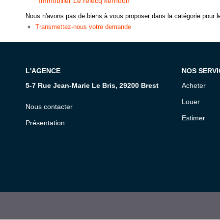
Immobilier Le relecq kerhuon
Nous n'avons pas de biens à vous proposer dans la catégorie pour le
Transmettez-nous votre demande
L'AGENCE
NOS SERVI
5-7 Rue Jean-Marie Le Bris, 29200 Brest
Acheter
Louer
Nous contacter
Estimer
Présentation