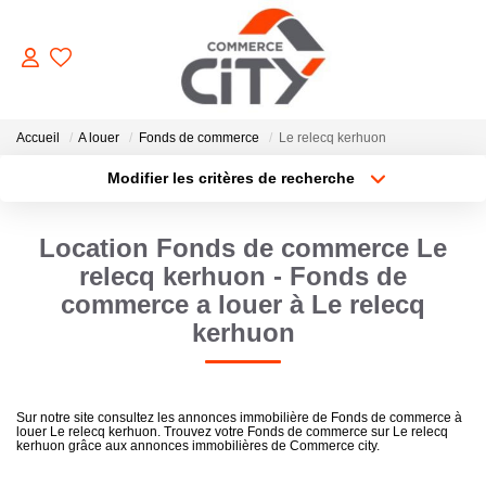
ACHETER
Accueil
A louer
Fonds de commerce
Le relecq kerhuon
Modifier les critères de recherche
Type de transaction
Localisation
VENDRE
Acheter
Localisation
Location Fonds de commerce Le
Type de bien
Sélectionnez...
Surface min
LOUER
relecq kerhuon - Fonds de
commerce a louer à Le relecq
Plus de critères
Budget max
kerhuon
ESTIMER
Créer une alerte
GERER
Sur notre site consultez les annonces immobilière de Fonds de commerce à
louer Le relecq kerhuon. Trouvez votre Fonds de commerce sur Le relecq
kerhuon grâce aux annonces immobilières de Commerce city.
NOTRE AGENCE