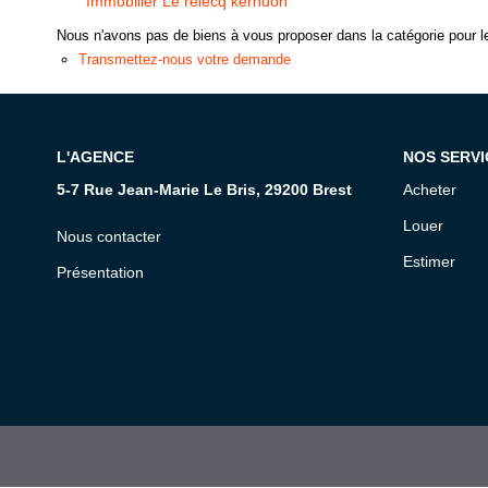
Immobilier Le relecq kerhuon
Nous n'avons pas de biens à vous proposer dans la catégorie pour le
Transmettez-nous votre demande
L'AGENCE
NOS SERVI
5-7 Rue Jean-Marie Le Bris, 29200 Brest
Acheter
Louer
Nous contacter
Estimer
Présentation