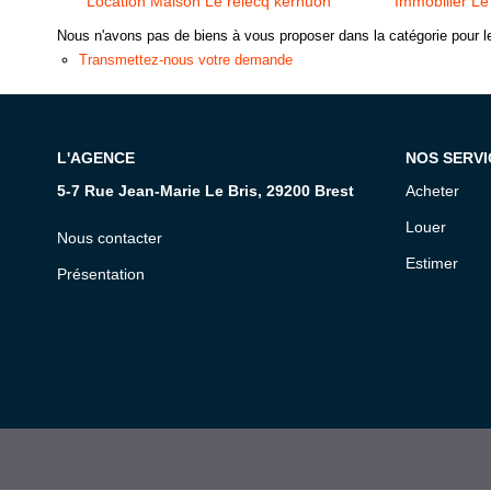
Location Maison Le relecq kerhuon
Immobilier Le
Nous n'avons pas de biens à vous proposer dans la catégorie pour le
Transmettez-nous votre demande
L'AGENCE
NOS SERVI
5-7 Rue Jean-Marie Le Bris, 29200 Brest
Acheter
Louer
Nous contacter
Estimer
Présentation