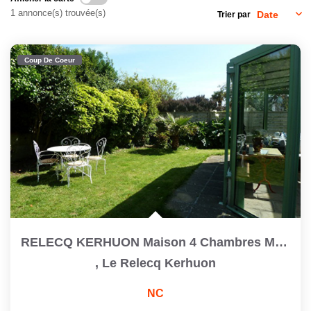
1 annonce(s) trouvée(s)
Trier par
CONTACT
Coup De Coeur
RELECQ KERHUON Maison 4 Chambres Moulin Blanc Secteur...
,
Le Relecq Kerhuon
NC