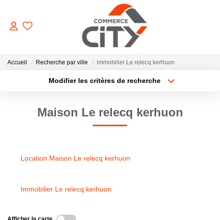
ACHETER
Accueil
Recherche par ville
immobilier Le relecq kerhuon
Modifier les critères de recherche
Type de transaction
Localisation
VENDRE
Acheter
Localisation
Maison Le relecq kerhuon
Type de bien
Sélectionnez...
Surface min
LOUER
Plus de critères
Budget max
ESTIMER
Location Maison Le relecq kerhuon
Créer une alerte
GERER
Immobilier Le relecq kerhuon
NOTRE AGENCE
Afficher la carte