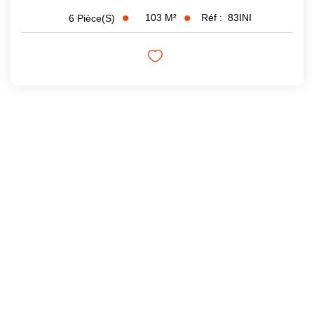
103
M²
Réf :
83INI
6
Pièce(s)