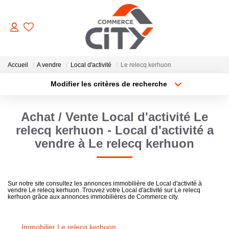
ACHETER
Accueil
A vendre
Local d'activité
Le relecq kerhuon
Modifier les critères de recherche
Type de transaction
Localisation
VENDRE
Acheter
Localisation
Achat / Vente Local d'activité Le
Type de bien
Sélectionnez...
Surface min
LOUER
relecq kerhuon - Local d'activité a
vendre à Le relecq kerhuon
Plus de critères
Budget max
ESTIMER
Créer une alerte
Sur notre site consultez les annonces immobilière de Local d'activité à
GERER
vendre Le relecq kerhuon. Trouvez votre Local d'activité sur Le relecq
kerhuon grâce aux annonces immobilières de Commerce city.
NOTRE AGENCE
Immobilier Le relecq kerhuon