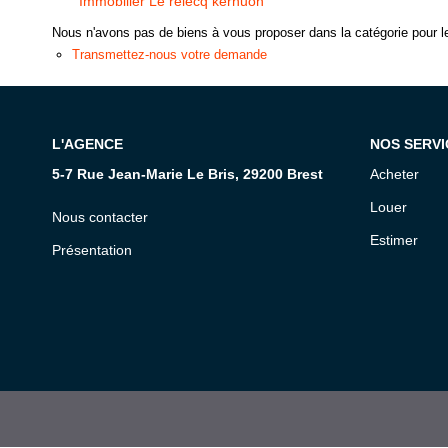
Immobilier Le relecq kerhuon
Nous n'avons pas de biens à vous proposer dans la catégorie pour le
Transmettez-nous votre demande
L'AGENCE
NOS SERVI
5-7 Rue Jean-Marie Le Bris, 29200 Brest
Acheter
Louer
Nous contacter
Estimer
Présentation