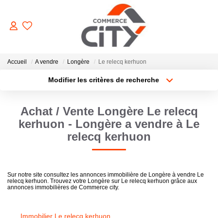
ACHETER
Accueil
A vendre
Longère
Le relecq kerhuon
Modifier les critères de recherche
Type de transaction
Localisation
VENDRE
Acheter
Localisation
Achat / Vente Longère Le relecq
Type de bien
Sélectionnez...
Surface min
LOUER
kerhuon - Longère a vendre à Le
relecq kerhuon
Plus de critères
Budget max
ESTIMER
Créer une alerte
Sur notre site consultez les annonces immobilière de Longère à vendre Le
GERER
relecq kerhuon. Trouvez votre Longère sur Le relecq kerhuon grâce aux
annonces immobilières de Commerce city.
NOTRE AGENCE
Immobilier Le relecq kerhuon