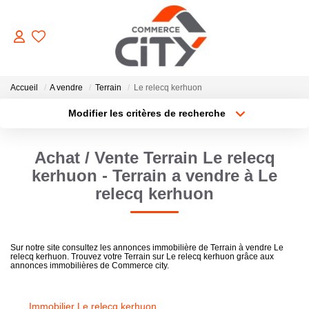
ACHETER
Accueil
A vendre
Terrain
Le relecq kerhuon
Modifier les critères de recherche
Type de transaction
Localisation
VENDRE
Acheter
Localisation
Achat / Vente Terrain Le relecq
Type de bien
Sélectionnez...
Surface min
LOUER
kerhuon - Terrain a vendre à Le
relecq kerhuon
Plus de critères
Budget max
ESTIMER
Créer une alerte
Sur notre site consultez les annonces immobilière de Terrain à vendre Le
GERER
relecq kerhuon. Trouvez votre Terrain sur Le relecq kerhuon grâce aux
annonces immobilières de Commerce city.
NOTRE AGENCE
Immobilier Le relecq kerhuon