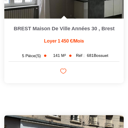
BREST Maison De Ville Années 30
,
Brest
Loyer 1 450 €/mois
141
M²
Réf :
681Bossuet
5
Pièce(s)