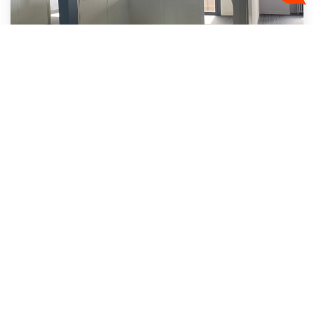
BREST Port De Commerce Plateau De Bureaux À Louer De 256 M2
,
Brest
Loyer 4 880 €/mois
charges comprises
Réf :
951LB
254
M²