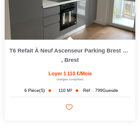
T6 Refait À Neuf Ascenseur Parking Brest Saint Michel
,
Brest
Loyer 1 110 €/mois
charges comprises
110
M²
Réf :
799Guesde
6
Pièce(s)