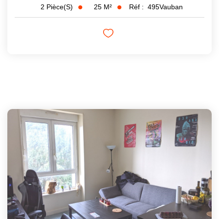
25
M²
Réf :
495Vauban
2
Pièce(s)