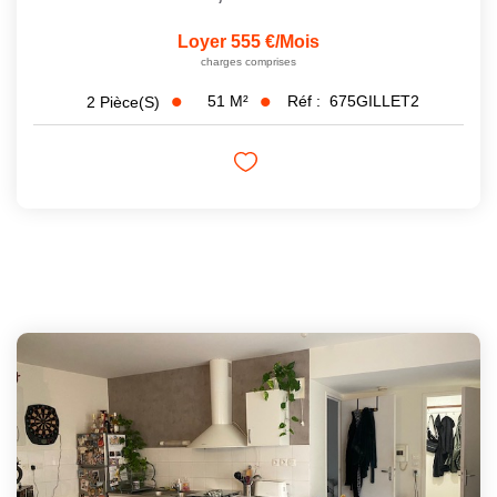
Loyer 555 €/mois
charges comprises
51
M²
Réf :
675GILLET2
2
Pièce(s)