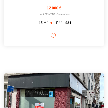
12 000 €
dont 20% TTC d'honoraires
Réf :
984
15
M²