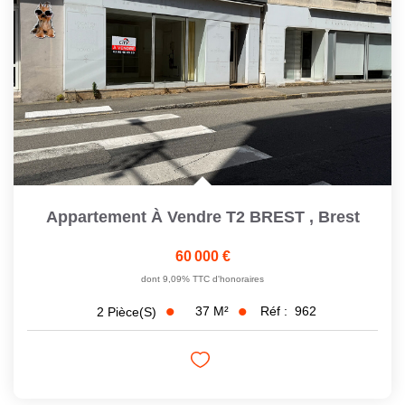
Appartement À Vendre T2 BREST
,
Brest
60 000 €
dont 9,09% TTC d'honoraires
37
M²
Réf :
962
2
Pièce(s)