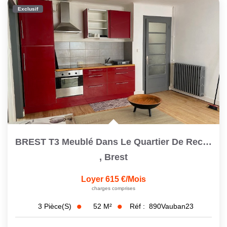
Exclusif
BREST T3 Meublé Dans Le Quartier De Recouvrance
,
Brest
Loyer 615 €/mois
charges comprises
52
M²
Réf :
890Vauban23
3
Pièce(s)