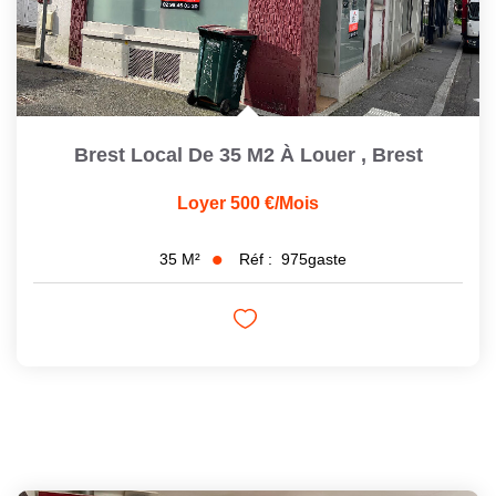
Brest Local De 35 M2 À Louer
,
Brest
Loyer 500 €/mois
Réf :
975gaste
35
M²