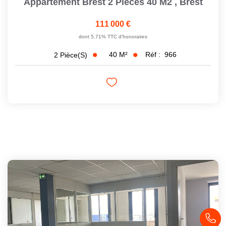
Appartement Brest 2 Pièces 40 M2
,
Brest
111 000 €
dont 5,71% TTC d'honoraires
40
M²
Réf :
966
2
Pièce(s)