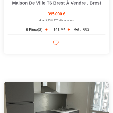
Maison De Ville T6 Brest À Vendre
,
Brest
395 000 €
dont 3,95% TTC d'honoraires
141
M²
Réf :
682
6
Pièce(s)