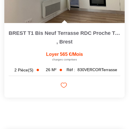
BREST T1 Bis Neuf Terrasse RDC Proche Toutes Commodités
,
Brest
Loyer 565 €/mois
charges comprises
26
M²
Réf :
830VERCORTerrasse
2
Pièce(s)