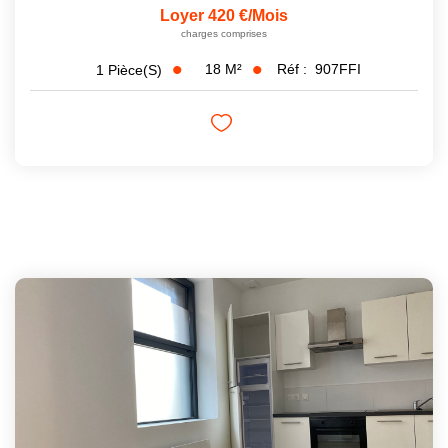
Loyer 420 €/mois
charges comprises
18
M²
Réf :
907FFI
1
Pièce(s)