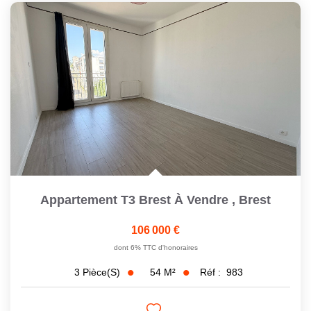
Appartement T3 Brest À Vendre
,
Brest
106 000 €
dont 6% TTC d'honoraires
54
M²
Réf :
983
3
Pièce(s)