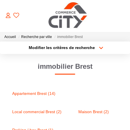
ACHETER
Accueil
Recherche par ville
immobilier Brest
Modifier les critères de recherche
Type de transaction
Localisation
VENDRE
Acheter
Localisation
immobilier Brest
Type de bien
Sélectionnez...
Surface min
LOUER
Plus de critères
Budget max
ESTIMER
Appartement Brest (14)
Créer une alerte
GERER
Local commercial Brest (2)
Maison Brest (2)
NOTRE AGENCE
Parking / box Brest (1)