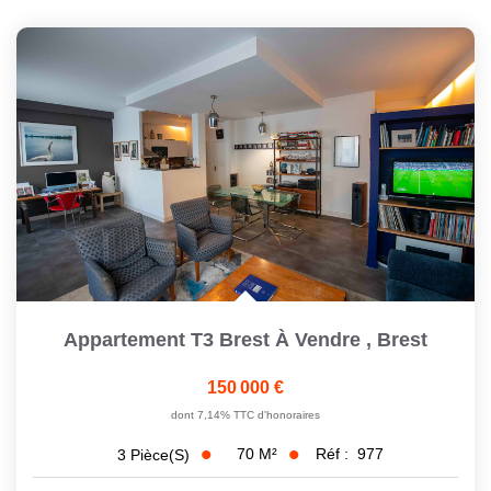
Appartement T3 Brest À Vendre
,
Brest
150 000 €
dont 7,14% TTC d'honoraires
70
M²
Réf :
977
3
Pièce(s)