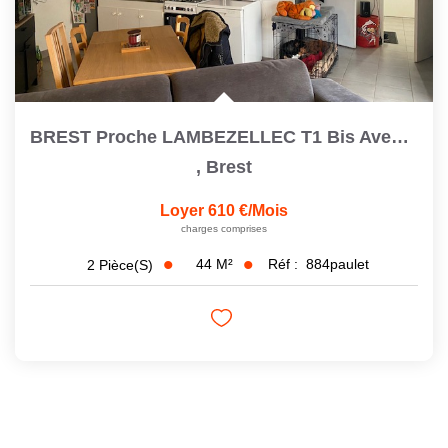
BREST Proche LAMBEZELLEC T1 Bis Avec Cour Privative
,
Brest
Loyer 610 €/mois
charges comprises
44
M²
Réf :
884paulet
2
Pièce(s)