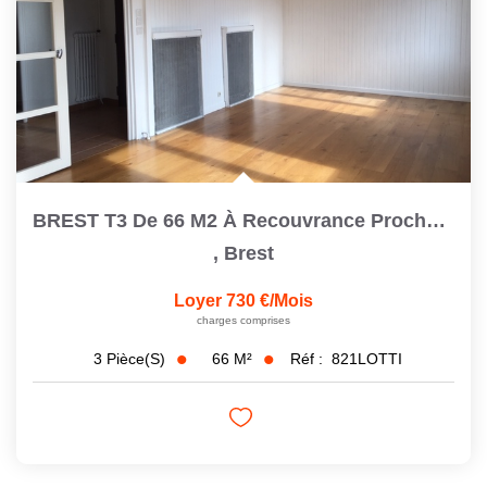
BREST T3 De 66 M2 À Recouvrance Proche Cafarelli Avec Un...
,
Brest
Loyer 730 €/mois
charges comprises
66
M²
Réf :
821LOTTI
3
Pièce(s)