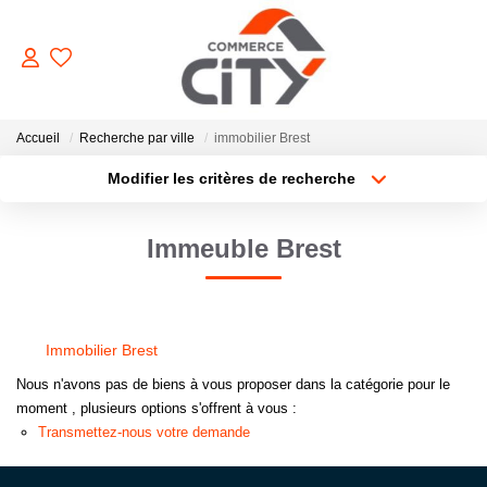
ACHETER
Accueil
Recherche par ville
immobilier Brest
Modifier les critères de recherche
Type de transaction
Localisation
VENDRE
Acheter
Localisation
Immeuble Brest
Type de bien
Sélectionnez...
Surface min
LOUER
Plus de critères
Budget max
ESTIMER
Immobilier Brest
Créer une alerte
Nous n'avons pas de biens à vous proposer dans la catégorie pour le
GERER
moment , plusieurs options s'offrent à vous :
Transmettez-nous votre demande
NOTRE AGENCE