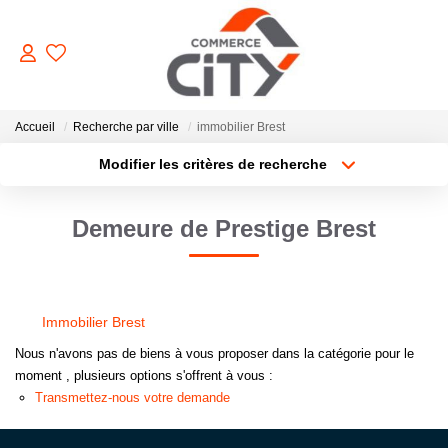
ACHETER
Accueil
Recherche par ville
immobilier Brest
Modifier les critères de recherche
Type de transaction
Localisation
VENDRE
Acheter
Localisation
Demeure de Prestige Brest
Type de bien
Sélectionnez...
Surface min
LOUER
Plus de critères
Budget max
ESTIMER
Immobilier Brest
Créer une alerte
Nous n'avons pas de biens à vous proposer dans la catégorie pour le
GERER
moment , plusieurs options s'offrent à vous :
Transmettez-nous votre demande
NOTRE AGENCE