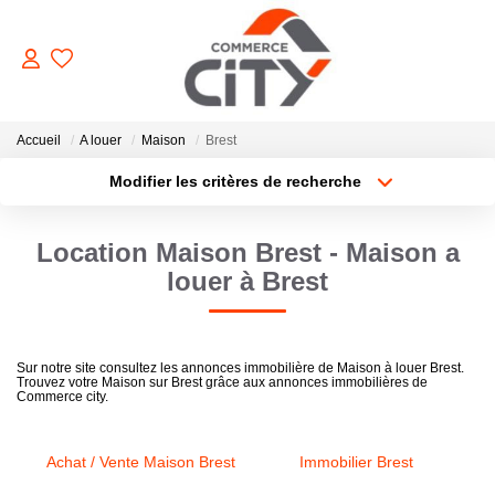
ACHETER
Accueil
A louer
Maison
Brest
Modifier les critères de recherche
Type de transaction
Localisation
VENDRE
Acheter
Localisation
Location Maison Brest - Maison a
Type de bien
Sélectionnez...
Surface min
LOUER
louer à Brest
Plus de critères
Budget max
ESTIMER
Sur notre site consultez les annonces immobilière de Maison à louer Brest.
Trouvez votre Maison sur Brest grâce aux annonces immobilières de
Créer une alerte
Commerce city.
GERER
Achat / Vente Maison Brest
Immobilier Brest
NOTRE AGENCE