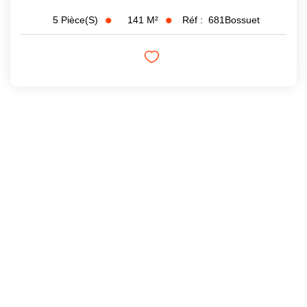
141
M²
Réf :
681Bossuet
5
Pièce(s)