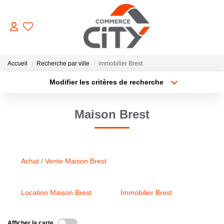
ACHETER
Accueil
Recherche par ville
immobilier Brest
Modifier les critères de recherche
Type de transaction
Localisation
VENDRE
Acheter
Localisation
Maison Brest
Type de bien
Sélectionnez...
Surface min
LOUER
Plus de critères
Budget max
ESTIMER
Achat / Vente Maison Brest
Créer une alerte
GERER
Location Maison Brest
Immobilier Brest
NOTRE AGENCE
Afficher la carte