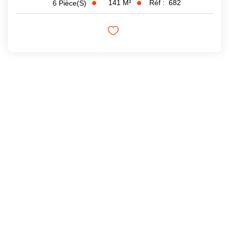
141
M²
Réf :
682
6
Pièce(s)