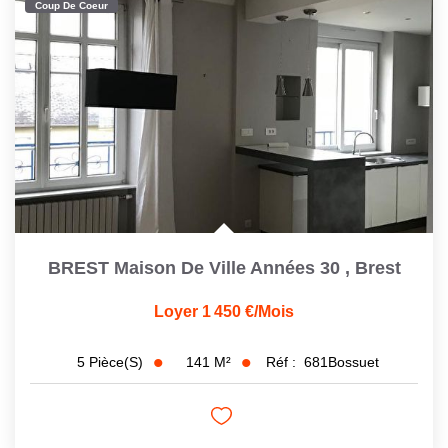
Coup De Coeur
BREST Maison De Ville Années 30
,
Brest
Loyer 1 450 €/mois
141
M²
Réf :
681Bossuet
5
Pièce(s)