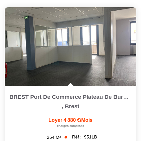
BREST Port De Commerce Plateau De Bureaux À Louer De 256 M2
,
Brest
Loyer 4 880 €/mois
charges comprises
Réf :
951LB
254
M²