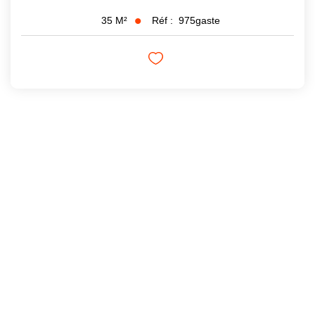
Réf :
975gaste
35
M²