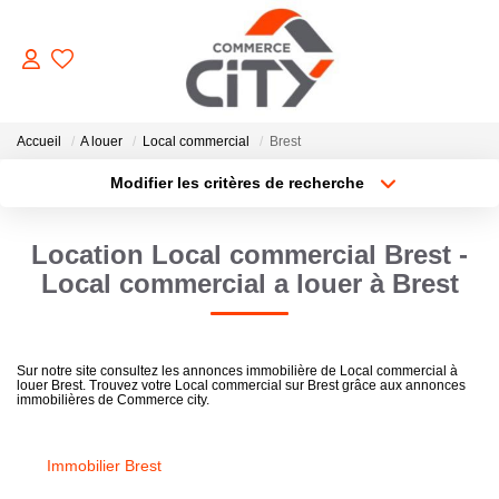
ACHETER
Accueil
A louer
Local commercial
Brest
Modifier les critères de recherche
Type de transaction
Localisation
VENDRE
Acheter
Localisation
Location Local commercial Brest -
Type de bien
Sélectionnez...
Surface min
LOUER
Local commercial a louer à Brest
Plus de critères
Budget max
ESTIMER
Sur notre site consultez les annonces immobilière de Local commercial à
louer Brest. Trouvez votre Local commercial sur Brest grâce aux annonces
Créer une alerte
immobilières de Commerce city.
GERER
Immobilier Brest
NOTRE AGENCE