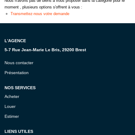
Nous n'avons pas de biens à vous proposer dans la catégorie pour le
moment , plusieurs options s'offrent à vous :
CONTACT
Transmettez-nous votre demande
L'AGENCE
5-7 Rue Jean-Marie Le Bris, 29200 Brest
Nous contacter
Présentation
NOS SERVICES
Acheter
Louer
Estimer
LIENS UTILES