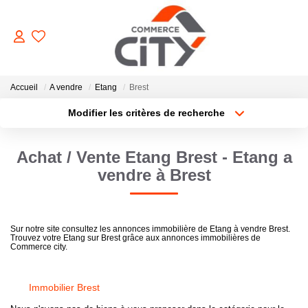
ACHETER
Accueil
A vendre
Etang
Brest
Modifier les critères de recherche
Type de transaction
Localisation
VENDRE
Acheter
Localisation
Achat / Vente Etang Brest - Etang a
Type de bien
Sélectionnez...
Surface min
LOUER
vendre à Brest
Plus de critères
Budget max
ESTIMER
Sur notre site consultez les annonces immobilière de Etang à vendre Brest.
Trouvez votre Etang sur Brest grâce aux annonces immobilières de
Créer une alerte
Commerce city.
GERER
Immobilier Brest
NOTRE AGENCE