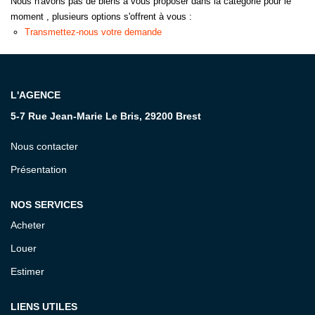
Nous n'avons pas de biens à vous proposer dans la catégorie pour le
moment , plusieurs options s'offrent à vous :
CONTACT
Transmettez-nous votre demande
L'AGENCE
5-7 Rue Jean-Marie Le Bris, 29200 Brest
Nous contacter
Présentation
NOS SERVICES
Acheter
Louer
Estimer
LIENS UTILES