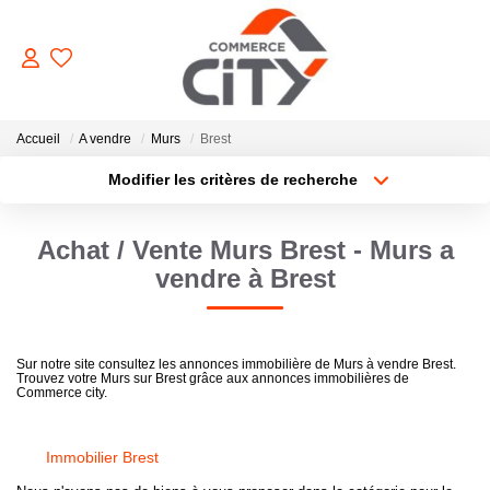
ACHETER
Accueil
A vendre
Murs
Brest
Modifier les critères de recherche
Type de transaction
Localisation
VENDRE
Acheter
Localisation
Achat / Vente Murs Brest - Murs a
Type de bien
Sélectionnez...
Surface min
LOUER
vendre à Brest
Plus de critères
Budget max
ESTIMER
Sur notre site consultez les annonces immobilière de Murs à vendre Brest.
Trouvez votre Murs sur Brest grâce aux annonces immobilières de
Créer une alerte
Commerce city.
GERER
Immobilier Brest
NOTRE AGENCE