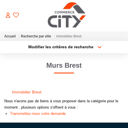
ACHETER
Accueil
Recherche par ville
immobilier Brest
Modifier les critères de recherche
Type de transaction
Localisation
VENDRE
Acheter
Localisation
Murs Brest
Type de bien
Sélectionnez...
Surface min
LOUER
Plus de critères
Budget max
ESTIMER
Immobilier Brest
Créer une alerte
Nous n'avons pas de biens à vous proposer dans la catégorie pour le
GERER
moment , plusieurs options s'offrent à vous :
Transmettez-nous votre demande
NOTRE AGENCE