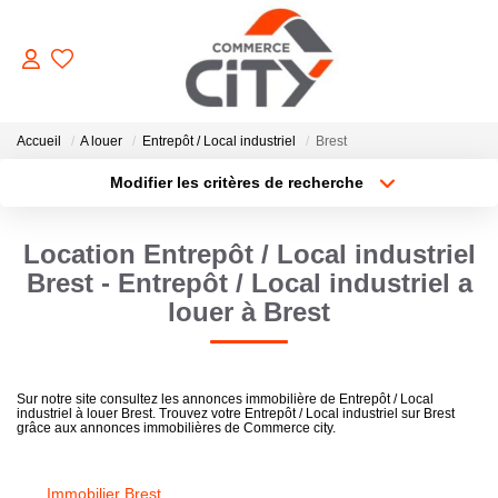
ACHETER
Accueil
A louer
Entrepôt / Local industriel
Brest
Modifier les critères de recherche
Type de transaction
Localisation
VENDRE
Acheter
Localisation
Location Entrepôt / Local industriel
Type de bien
Sélectionnez...
Surface min
LOUER
Brest - Entrepôt / Local industriel a
louer à Brest
Plus de critères
Budget max
ESTIMER
Créer une alerte
Sur notre site consultez les annonces immobilière de Entrepôt / Local
GERER
industriel à louer Brest. Trouvez votre Entrepôt / Local industriel sur Brest
grâce aux annonces immobilières de Commerce city.
NOTRE AGENCE
Immobilier Brest