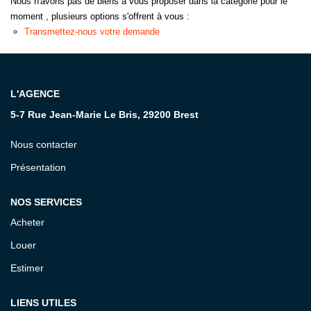
Nous n'avons pas de biens à vous proposer dans la catégorie pour le
moment , plusieurs options s'offrent à vous :
CONTACT
Transmettez-nous votre demande
L'AGENCE
5-7 Rue Jean-Marie Le Bris, 29200 Brest
Nous contacter
Présentation
NOS SERVICES
Acheter
Louer
Estimer
LIENS UTILES