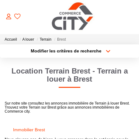
ACHETER
Accueil
A louer
Terrain
Brest
Modifier les critères de recherche
Type de transaction
Localisation
VENDRE
Acheter
Localisation
Location Terrain Brest - Terrain a
Type de bien
Sélectionnez...
Surface min
LOUER
louer à Brest
Plus de critères
Budget max
ESTIMER
Sur notre site consultez les annonces immobilière de Terrain à louer Brest.
Trouvez votre Terrain sur Brest grâce aux annonces immobilières de
Créer une alerte
Commerce city.
GERER
Immobilier Brest
NOTRE AGENCE