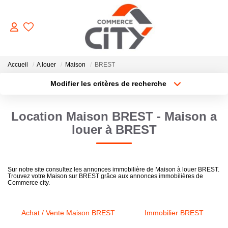
ACHETER
Accueil
A louer
Maison
BREST
Modifier les critères de recherche
Type de transaction
Localisation
VENDRE
Acheter
Localisation
Location Maison BREST - Maison a
Type de bien
Sélectionnez...
Surface min
LOUER
louer à BREST
Plus de critères
Budget max
ESTIMER
Sur notre site consultez les annonces immobilière de Maison à louer BREST.
Trouvez votre Maison sur BREST grâce aux annonces immobilières de
Créer une alerte
Commerce city.
GERER
Achat / Vente Maison BREST
Immobilier BREST
NOTRE AGENCE