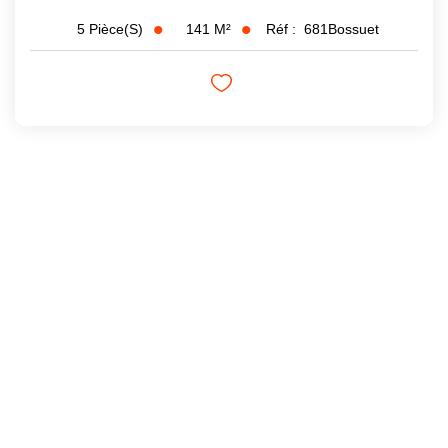
141
M²
Réf :
681Bossuet
5
Pièce(s)