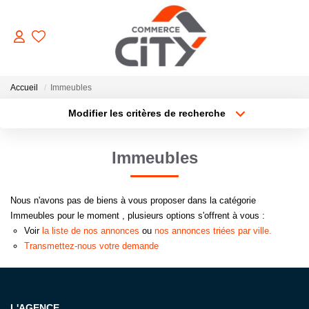
ACHETER
Accueil
Immeubles
Modifier les critères de recherche
Type de transaction
Localisation
VENDRE
Acheter
Localisation
Immeubles
Type de bien
Sélectionnez...
Surface min
LOUER
Nous n'avons pas de biens à vous proposer dans la catégorie
Plus de critères
Budget max
ESTIMER
Immeubles pour le moment , plusieurs options s'offrent à vous :
Voir
la liste de nos annonces
ou
nos annonces triées par ville.
Créer une alerte
Transmettez-nous votre demande
GERER
NOTRE AGENCE
L'AGENCE