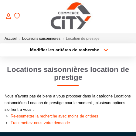
ACHETER
Accueil
Locations saisonnières
Location de prestige
Modifier les critères de recherche
Type de transaction
Localisation
VENDRE
Acheter
Localisation
Locations saisonnières location de
Type de bien
Sélectionnez...
Surface min
LOUER
prestige
Plus de critères
Budget max
ESTIMER
Nous n'avons pas de biens à vous proposer dans la catégorie Locations
saisonnières Location de prestige pour le moment , plusieurs options
Créer une alerte
s'offrent à vous :
GERER
Re-soumettre la recherche avec moins de critères.
Transmettez-nous votre demande
NOTRE AGENCE