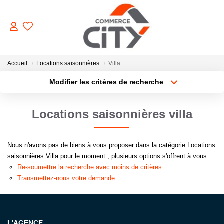
ACHETER
Accueil
Locations saisonnières
Villa
Modifier les critères de recherche
Type de transaction
Localisation
VENDRE
Acheter
Localisation
Locations saisonnières villa
Type de bien
Sélectionnez...
Surface min
LOUER
Nous n'avons pas de biens à vous proposer dans la catégorie Locations
Plus de critères
Budget max
ESTIMER
saisonnières Villa pour le moment , plusieurs options s'offrent à vous :
Re-soumettre la recherche avec moins de critères.
Créer une alerte
Transmettez-nous votre demande
GERER
NOTRE AGENCE
L'AGENCE