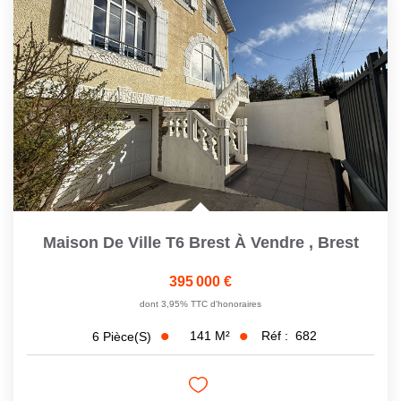
CONTACT
Maison De Ville T6 Brest À Vendre
,
Brest
395 000 €
dont 3,95% TTC d'honoraires
141
M²
Réf :
682
6
Pièce(s)