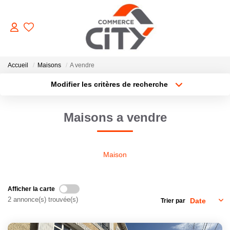
ACHETER
Accueil
Maisons
A vendre
Modifier les critères de recherche
Type de transaction
Localisation
VENDRE
Acheter
Localisation
Maisons a vendre
Type de bien
Sélectionnez...
Surface min
LOUER
Plus de critères
Budget max
Maison
ESTIMER
Créer une alerte
GERER
Afficher la carte
2 annonce(s) trouvée(s)
Trier par
NOTRE AGENCE