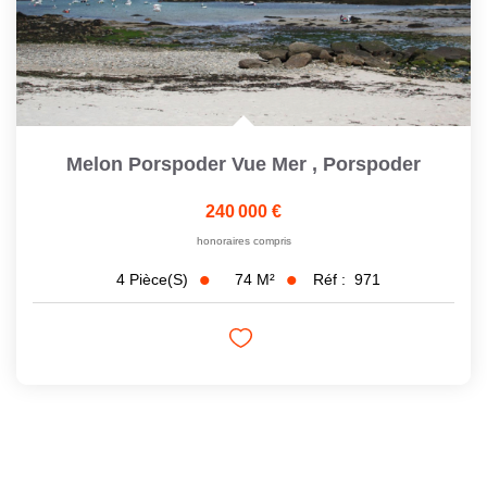
Melon Porspoder Vue Mer
,
Porspoder
240 000 €
honoraires compris
74
M²
Réf :
971
4
Pièce(s)