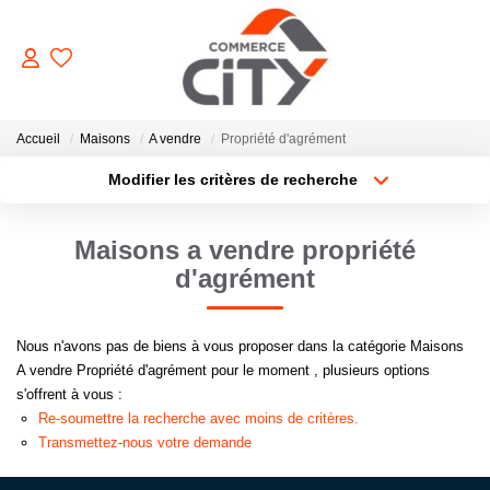
ACHETER
Accueil
Maisons
A vendre
Propriété d'agrément
Modifier les critères de recherche
Type de transaction
Localisation
VENDRE
Acheter
Localisation
Maisons a vendre propriété
Type de bien
Sélectionnez...
Surface min
LOUER
d'agrément
Plus de critères
Budget max
ESTIMER
Nous n'avons pas de biens à vous proposer dans la catégorie Maisons
A vendre Propriété d'agrément pour le moment , plusieurs options
Créer une alerte
s'offrent à vous :
GERER
Re-soumettre la recherche avec moins de critères.
Transmettez-nous votre demande
NOTRE AGENCE