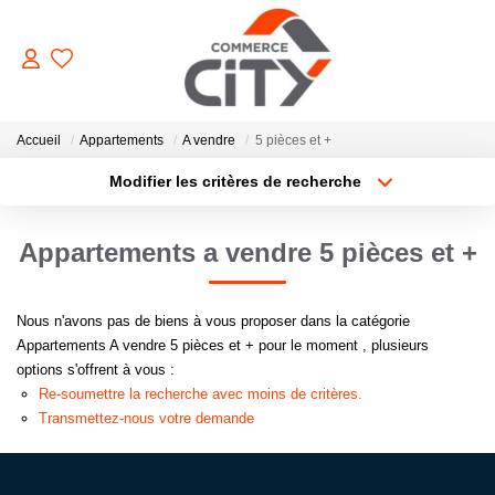
ACHETER
Accueil
Appartements
A vendre
5 pièces et +
Modifier les critères de recherche
Type de transaction
Localisation
VENDRE
Acheter
Localisation
Appartements a vendre 5 pièces et +
Type de bien
Sélectionnez...
Surface min
LOUER
Nous n'avons pas de biens à vous proposer dans la catégorie
Plus de critères
Budget max
ESTIMER
Appartements A vendre 5 pièces et + pour le moment , plusieurs
options s'offrent à vous :
Créer une alerte
Re-soumettre la recherche avec moins de critères.
GERER
Transmettez-nous votre demande
NOTRE AGENCE