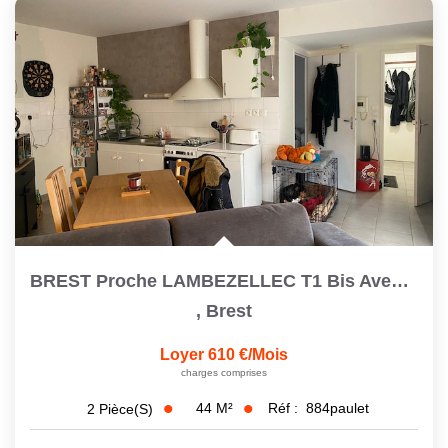
BREST Proche LAMBEZELLEC T1 Bis Avec Cour Privative
,
Brest
Loyer 610 €/mois
charges comprises
44
M²
Réf :
884paulet
2
Pièce(s)