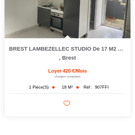
BREST LAMBEZELLEC STUDIO De 17 M2 Refait À Neuf
,
Brest
Loyer 420 €/mois
charges comprises
18
M²
Réf :
907FFI
1
Pièce(s)