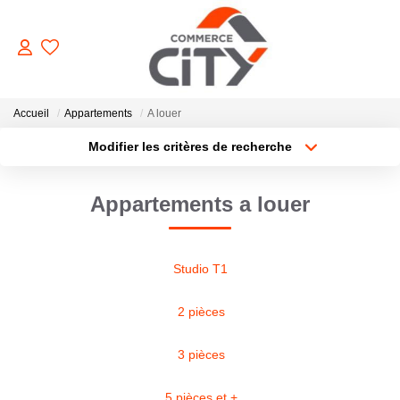
ACHETER
Accueil
Appartements
A louer
Modifier les critères de recherche
Type de transaction
Localisation
VENDRE
Acheter
Localisation
Appartements a louer
Type de bien
Sélectionnez...
Surface min
LOUER
Plus de critères
Budget max
Studio T1
ESTIMER
Créer une alerte
2 pièces
GERER
3 pièces
NOTRE AGENCE
5 pièces et +