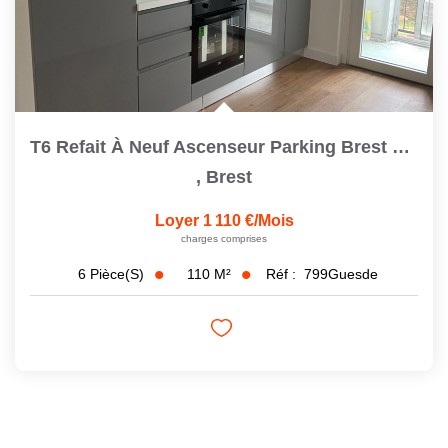
T6 Refait À Neuf Ascenseur Parking Brest Saint Michel
,
Brest
Loyer 1 110 €/mois
charges comprises
110
M²
Réf :
799Guesde
6
Pièce(s)