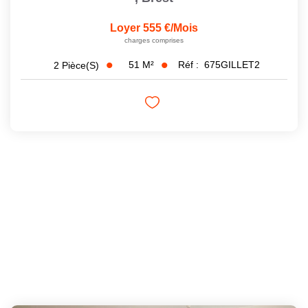
Loyer 555 €/mois
charges comprises
51
M²
Réf :
675GILLET2
2
Pièce(s)