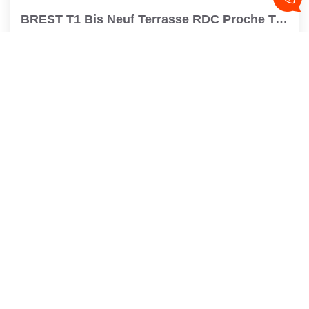
BREST T1 Bis Neuf Terrasse RDC Proche Toutes Commodités
,
Brest
Loyer 565 €/mois
charges comprises
26
M²
Réf :
830VERCORTerrasse
2
Pièce(s)