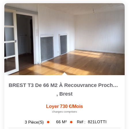
BREST T3 De 66 M2 À Recouvrance Proche Cafarelli Avec Un...
,
Brest
Loyer 730 €/mois
charges comprises
66
M²
Réf :
821LOTTI
3
Pièce(s)