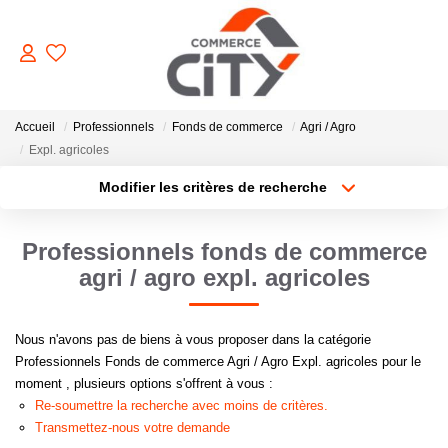
ACHETER
Accueil
Professionnels
Fonds de commerce
Agri / Agro
Expl. agricoles
Modifier les critères de recherche
VENDRE
Type de transaction
Localisation
Acheter
Localisation
Professionnels fonds de commerce
LOUER
Type de bien
Sélectionnez...
Surface min
agri / agro expl. agricoles
ESTIMER
Plus de critères
Budget max
Nous n'avons pas de biens à vous proposer dans la catégorie
Professionnels Fonds de commerce Agri / Agro Expl. agricoles pour le
GERER
Créer une alerte
moment , plusieurs options s'offrent à vous :
Re-soumettre la recherche avec moins de critères.
Transmettez-nous votre demande
NOTRE AGENCE