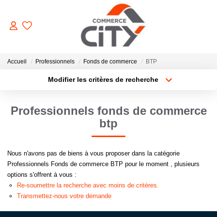
ACHETER
Accueil
Professionnels
Fonds de commerce
BTP
Modifier les critères de recherche
Type de transaction
Localisation
VENDRE
Acheter
Localisation
Professionnels fonds de commerce
Type de bien
Sélectionnez...
Surface min
LOUER
btp
Plus de critères
Budget max
ESTIMER
Nous n'avons pas de biens à vous proposer dans la catégorie
Professionnels Fonds de commerce BTP pour le moment , plusieurs
Créer une alerte
options s'offrent à vous :
GERER
Re-soumettre la recherche avec moins de critères.
Transmettez-nous votre demande
NOTRE AGENCE