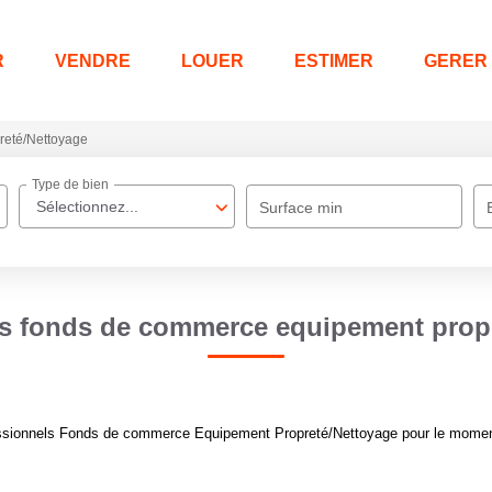
R
VENDRE
LOUER
ESTIMER
GERER
reté/Nettoyage
Type de bien
Sélectionnez...
Surface min
ls fonds de commerce equipement propr
ssionnels Fonds de commerce Equipement Propreté/Nettoyage pour le moment ,