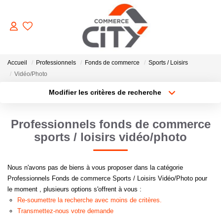
ACHETER
Accueil
Professionnels
Fonds de commerce
Sports / Loisirs
Vidéo/Photo
Modifier les critères de recherche
VENDRE
Type de transaction
Localisation
Acheter
Localisation
Professionnels fonds de commerce
LOUER
Type de bien
Sélectionnez...
Surface min
sports / loisirs vidéo/photo
ESTIMER
Plus de critères
Budget max
Nous n'avons pas de biens à vous proposer dans la catégorie
Professionnels Fonds de commerce Sports / Loisirs Vidéo/Photo pour
GERER
Créer une alerte
le moment , plusieurs options s'offrent à vous :
Re-soumettre la recherche avec moins de critères.
Transmettez-nous votre demande
NOTRE AGENCE