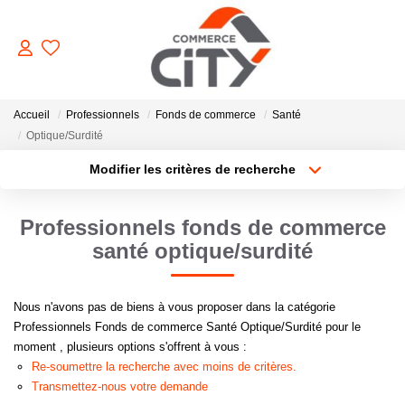
ACHETER
Accueil
Professionnels
Fonds de commerce
Santé
Optique/Surdité
Modifier les critères de recherche
VENDRE
Type de transaction
Localisation
Acheter
Localisation
Professionnels fonds de commerce
LOUER
Type de bien
Sélectionnez...
Surface min
santé optique/surdité
ESTIMER
Plus de critères
Budget max
Nous n'avons pas de biens à vous proposer dans la catégorie
Professionnels Fonds de commerce Santé Optique/Surdité pour le
GERER
Créer une alerte
moment , plusieurs options s'offrent à vous :
Re-soumettre la recherche avec moins de critères.
Transmettez-nous votre demande
NOTRE AGENCE