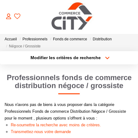
ACHETER
Accueil
Professionnels
Fonds de commerce
Distribution
Négoce / Grossiste
Modifier les critères de recherche
VENDRE
Type de transaction
Localisation
Acheter
Localisation
Professionnels fonds de commerce
LOUER
Type de bien
Sélectionnez...
Surface min
distribution négoce / grossiste
ESTIMER
Plus de critères
Budget max
Nous n'avons pas de biens à vous proposer dans la catégorie
Professionnels Fonds de commerce Distribution Négoce / Grossiste
GERER
Créer une alerte
pour le moment , plusieurs options s'offrent à vous :
Re-soumettre la recherche avec moins de critères.
Transmettez-nous votre demande
NOTRE AGENCE