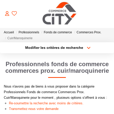
ACHETER
Accueil
Professionnels
Fonds de commerce
Commerces Prox.
Cuir/Maroquinerie
Modifier les critères de recherche
VENDRE
Type de transaction
Localisation
Acheter
Localisation
Professionnels fonds de commerce
LOUER
Type de bien
Sélectionnez...
Surface min
commerces prox. cuir/maroquinerie
ESTIMER
Plus de critères
Budget max
Nous n'avons pas de biens à vous proposer dans la catégorie
Professionnels Fonds de commerce Commerces Prox.
GERER
Créer une alerte
Cuir/Maroquinerie pour le moment , plusieurs options s'offrent à vous :
Re-soumettre la recherche avec moins de critères.
Transmettez-nous votre demande
NOTRE AGENCE