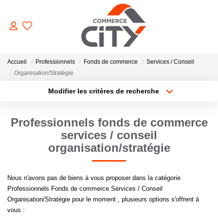
ACHETER
Accueil
Professionnels
Fonds de commerce
Services / Conseil
Organisation/Stratégie
Modifier les critères de recherche
VENDRE
Type de transaction
Localisation
Acheter
Localisation
Professionnels fonds de commerce
LOUER
Type de bien
Sélectionnez...
Surface min
services / conseil
organisation/stratégie
ESTIMER
Plus de critères
Budget max
Nous n'avons pas de biens à vous proposer dans la catégorie
GERER
Créer une alerte
Professionnels Fonds de commerce Services / Conseil
Organisation/Stratégie pour le moment , plusieurs options s'offrent à
NOTRE AGENCE
vous :