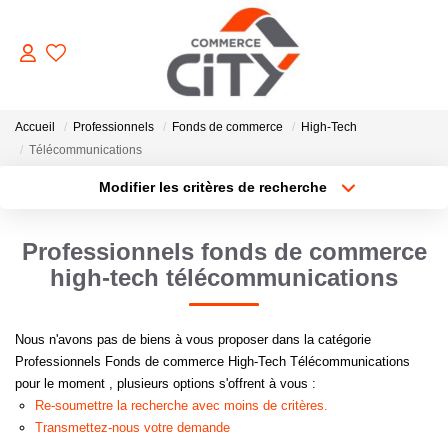
ACHETER
Accueil
Professionnels
Fonds de commerce
High-Tech
Télécommunications
Modifier les critères de recherche
VENDRE
Type de transaction
Localisation
Acheter
Localisation
Professionnels fonds de commerce
LOUER
Type de bien
Sélectionnez...
Surface min
high-tech télécommunications
ESTIMER
Plus de critères
Budget max
Nous n'avons pas de biens à vous proposer dans la catégorie
Professionnels Fonds de commerce High-Tech Télécommunications
GERER
Créer une alerte
pour le moment , plusieurs options s'offrent à vous :
Re-soumettre la recherche avec moins de critères.
Transmettez-nous votre demande
NOTRE AGENCE