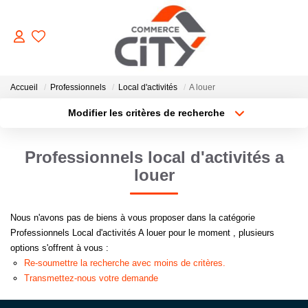
ACHETER
Accueil
Professionnels
Local d'activités
A louer
Modifier les critères de recherche
Type de transaction
Localisation
VENDRE
Acheter
Localisation
Professionnels local d'activités a
Type de bien
Sélectionnez...
Surface min
LOUER
louer
Plus de critères
Budget max
ESTIMER
Nous n'avons pas de biens à vous proposer dans la catégorie
Professionnels Local d'activités A louer pour le moment , plusieurs
Créer une alerte
options s'offrent à vous :
GERER
Re-soumettre la recherche avec moins de critères.
Transmettez-nous votre demande
NOTRE AGENCE