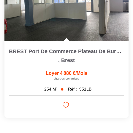
BREST Port De Commerce Plateau De Bureaux À Louer De 256 M2
,
Brest
Loyer 4 880 €/mois
charges comprises
Réf :
951LB
254
M²