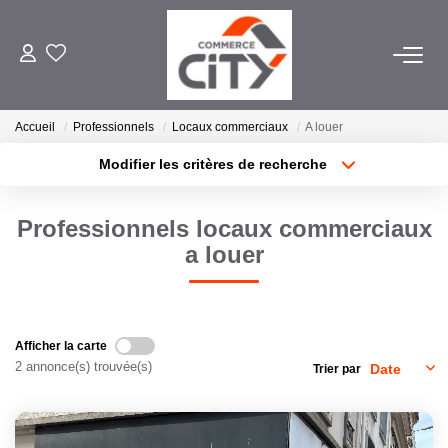
ACHETER
Accueil
Professionnels
Locaux commerciaux
A louer
Modifier les critères de recherche
VENDRE
Localisation
Type de transaction
Surface min
Professionnels locaux commerciaux
Type de bien
LOUER
a louer
Plus de critères
Budget max
Créer une alerte
ESTIMER
Afficher la carte
2 annonce(s) trouvée(s)
GERER
Trier par
NOTRE AGENCE