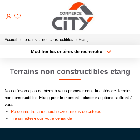
ACHETER
Accueil
Terrains
non constructibles
Etang
Modifier les critères de recherche
Type de transaction
Localisation
VENDRE
Acheter
Localisation
Terrains non constructibles etang
Type de bien
Sélectionnez...
Surface min
LOUER
Nous n'avons pas de biens à vous proposer dans la catégorie Terrains
Plus de critères
Budget max
ESTIMER
non constructibles Etang pour le moment , plusieurs options s'offrent à
vous :
Créer une alerte
Re-soumettre la recherche avec moins de critères.
GERER
Transmettez-nous votre demande
NOTRE AGENCE