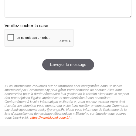
Veuillez cocher la case
Envoyer le message
« Les informations recueillies sur ce formulaire sont enregistrées dans un fichier
informatisé par Commerce city pour gérer votre demande de contact. Elles sont
conservées pour la durée nécessaire à la gestion de la relation client dans le respect
des prescriptions légales applicables et sont destinées à nos conseillers
Conformément à la loi « informatique et libertés », vous pouvez exercer votre droit
d'accès aux données vous concernant et les faire rectifier en contactant Commerce
city dominiquecommercecity@orange.Fr. Nous vous informons de l'existence de la
liste d'opposition au démarchage téléphonique « Bloctel », sur laquelle vous pouvez
vous inscrire ici :
https://www.bloctel.gouv.fr/
»