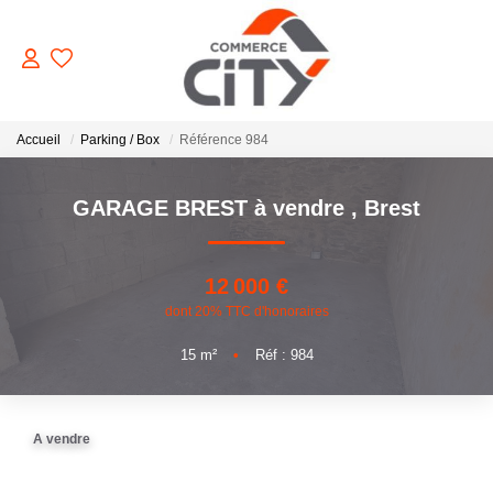
ACHETER
Accueil
Parking / Box
Référence 984
GARAGE BREST à vendre
,
Brest
VENDRE
LOUER
12 000 €
dont 20% TTC d'honoraires
ESTIMER
15
m²
•
Réf : 984
GERER
A vendre
NOTRE AGENCE