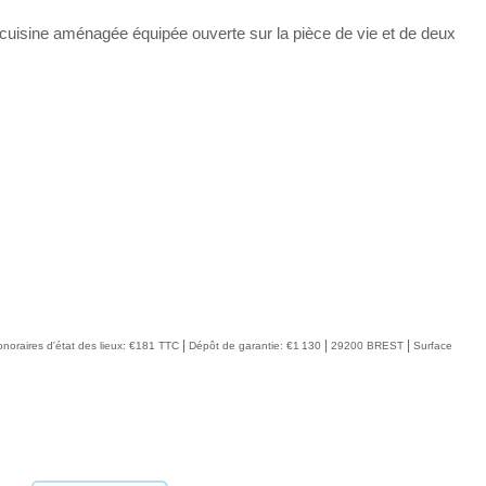
 cuisine aménagée équipée ouverte sur la pièce de vie et de deux
|
|
|
noraires d'état des lieux: €181 TTC
Dépôt de garantie: €1 130
29200 BREST
Surface