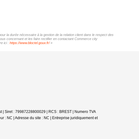
r la durée nécessaire à la gestion de la relation client dans le respect des
vous concernant et les faire rectifier en contactant Commerce city
e ici :
https://www.bloctel.gouv.fr/
»
st | Siret : 79987228800029 | RCS : BREST | Numero TVA
r : NC | Adresse du site : NC |
Entreprise juridiquement et