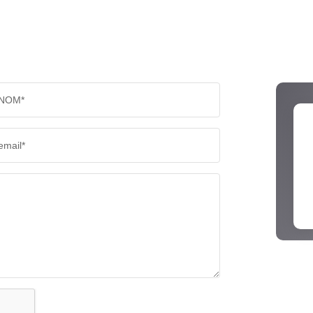
NOM*
email*