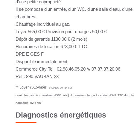
d'une petite copropriété.
Il se compose d'un entrée, d'un WC, d'une salle d'eau, d'une
chambres.
Chauffage individuel au gaz,
Loyer 565,00 € Provision pour charges 50,00 €
Dépôt de garantie 1130,00 € (2 mois)
Honoraires de location 678,00 € TTC
DPE E GES F
Disponible immédiatement.
Commerce City Tel : 02.98.46.05.20 /// 07.87.37.20.06
Réf.: 890 VAUBAN 23
**
Loyer €615/mois
charges comprises
|
dont charges récupérables: €50/mois
Honoraires charge locataire: €542 TTC
dont ho
habitable: 52.47m²
Diagnostics énergétiques