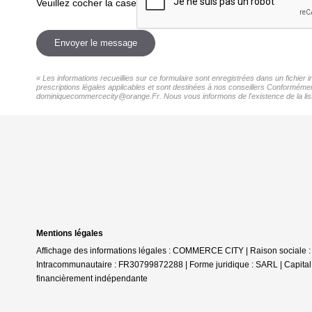
Veuillez cocher la case
Envoyer le message
« Les informations recueillies sur ce formulaire sont enregistrées dans un fichier
prescriptions légales applicables et sont destinées à nos conseillers Conformément
dominiquecommercecity@orange.Fr. Nous vous informons de l'existence de la liste 
Mentions légales
Affichage des informations légales : COMMERCE CITY | Raison sociale :
Intracommunautaire : FR30799872288 | Forme juridique : SARL | Capital s
financièrement indépendante