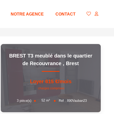
NOTRE AGENCE
CONTACT
BREST T3 meublé dans le quartier
de Recouvrance
,
Brest
Loyer 615 €/mois
charges comprises
52
m²
3
pièce(s)
Réf :
890Vauban23