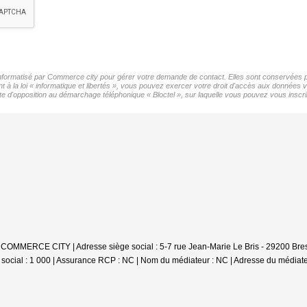
 informatisé par Commerce city pour gérer votre demande de contact. Elles sont conservées pou
 à la loi « informatique et libertés », vous pouvez exercer votre droit d'accès aux données 
d'opposition au démarchage téléphonique « Bloctel », sur laquelle vous pouvez vous inscrir
 COMMERCE CITY | Adresse siège social : 5-7 rue Jean-Marie Le Bris - 29200 Bre
ocial : 1 000 | Assurance RCP : NC | Nom du médiateur : NC | Adresse du médiateu