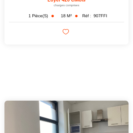
charges comprises
18
M²
Réf :
907FFI
1
Pièce(s)