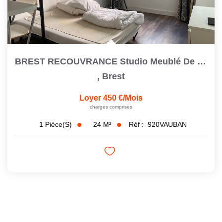
BREST RECOUVRANCE Studio Meublé De 23,6 M2
,
Brest
Loyer 450 €/mois
charges comprises
24
M²
Réf :
920VAUBAN
1
Pièce(s)