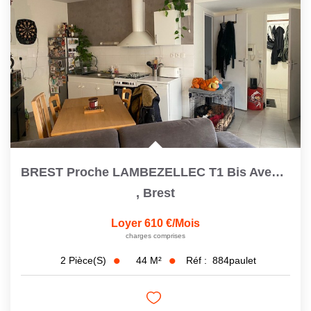
BREST Proche LAMBEZELLEC T1 Bis Avec Cour Privative
,
Brest
Loyer 610 €/mois
charges comprises
44
M²
Réf :
884paulet
2
Pièce(s)