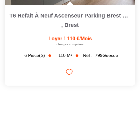
T6 Refait À Neuf Ascenseur Parking Brest Saint Michel
,
Brest
Loyer 1 110 €/mois
charges comprises
110
M²
Réf :
799Guesde
6
Pièce(s)