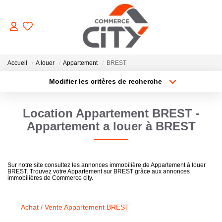
ACHETER
Accueil
A louer
Appartement
BREST
Modifier les critères de recherche
Type de transaction
Localisation
VENDRE
Acheter
Localisation
Location Appartement BREST -
Type de bien
Sélectionnez...
Surface min
LOUER
Appartement a louer à BREST
Plus de critères
Budget max
ESTIMER
Sur notre site consultez les annonces immobilière de Appartement à louer
BREST. Trouvez votre Appartement sur BREST grâce aux annonces
Créer une alerte
immobilières de Commerce city.
GERER
Achat / Vente Appartement BREST
NOTRE AGENCE