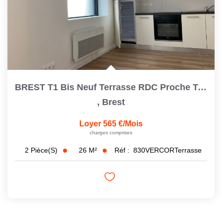
BREST T1 Bis Neuf Terrasse RDC Proche Toutes Commodités
,
Brest
Loyer 565 €/mois
charges comprises
26
M²
Réf :
830VERCORTerrasse
2
Pièce(s)