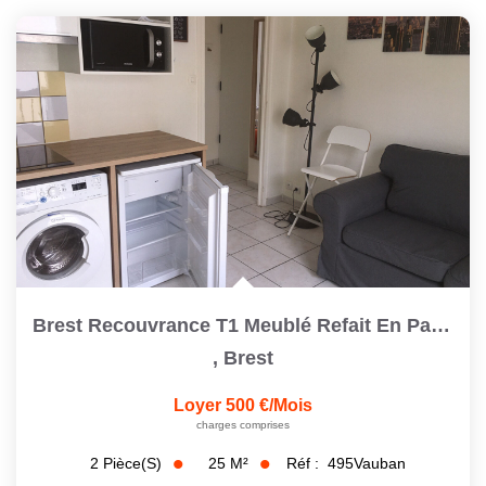
Brest Recouvrance T1 Meublé Refait En Parfait État
,
Brest
Loyer 500 €/mois
charges comprises
25
M²
Réf :
495Vauban
2
Pièce(s)