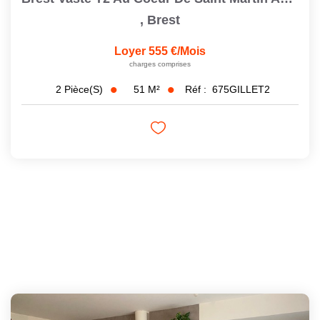
,
Brest
Loyer 555 €/mois
charges comprises
51
M²
Réf :
675GILLET2
2
Pièce(s)