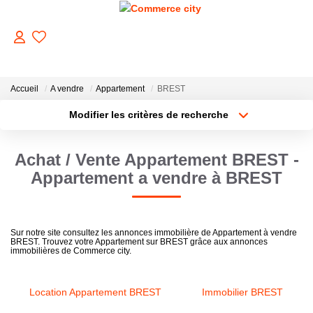
ACHETER
Accueil
A vendre
Appartement
BREST
Modifier les critères de recherche
Type de transaction
Localisation
VENDRE
Acheter
Localisation
Achat / Vente Appartement BREST -
Type de bien
Sélectionnez...
Surface min
LOUER
Appartement a vendre à BREST
Plus de critères
Budget max
ESTIMER
Sur notre site consultez les annonces immobilière de Appartement à vendre
BREST. Trouvez votre Appartement sur BREST grâce aux annonces
Créer une alerte
immobilières de Commerce city.
GERER
Location Appartement BREST
Immobilier BREST
NOTRE AGENCE