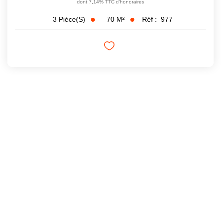
dont 7,14% TTC d'honoraires
70
M²
Réf :
977
3
Pièce(s)