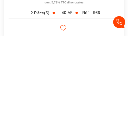
dont 5,71% TTC d'honoraires
40
M²
Réf :
966
2
Pièce(s)