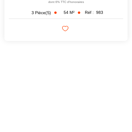
dont 6% TTC d'honoraires
54
M²
Réf :
983
3
Pièce(s)