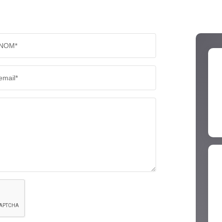
NOM*
email*