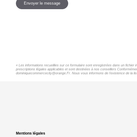
Envoyer le message
« Les informations recueillies sur ce formulaire sont enregistrées dans un fichier
prescriptions légales applicables et sont destinées à nos conseillers Conformément
dominiquecommercecity@orange.Fr. Nous vous informons de l'existence de la liste 
Mentions légales