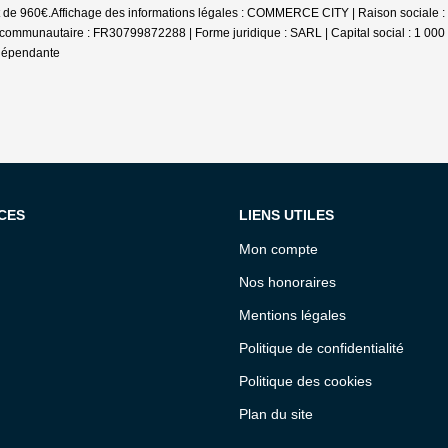
t de 960€.
Affichage des informations légales : COMMERCE CITY | Raison sociale :
communautaire : FR30799872288 | Forme juridique : SARL | Capital social : 1 000 
ndépendante
CES
LIENS UTILES
Mon compte
Nos honoraires
Mentions légales
Politique de confidentialité
Politique des cookies
Plan du site