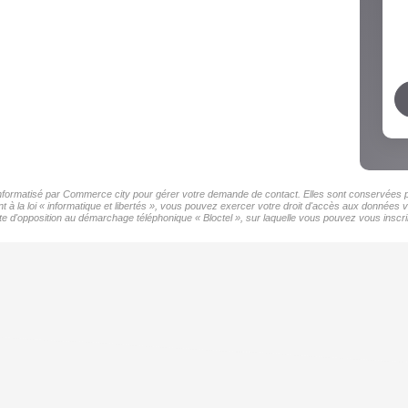
 informatisé par Commerce city pour gérer votre demande de contact. Elles sont conservées pou
 à la loi « informatique et libertés », vous pouvez exercer votre droit d'accès aux données 
d'opposition au démarchage téléphonique « Bloctel », sur laquelle vous pouvez vous inscrir