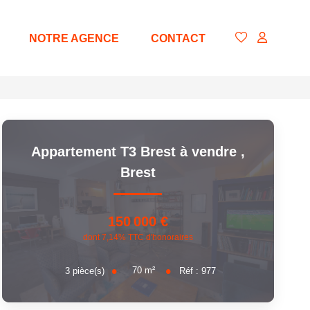
NOTRE AGENCE
CONTACT
Appartement T3 Brest à vendre
,
Brest
150 000 €
dont 7,14% TTC d'honoraires
70
m²
3
pièce(s)
Réf :
977