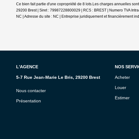
Ce bien fait partie d'une copropriété de 8 lots.Les charges annuelles son
29200 Brest | Siret : 79987228800029 | RCS : BREST | Numero TVA Intra
NC | Adresse du site : NC |
Entreprise juridiquement et financièrement i
L'AGENCE
NOS SERVI
5-7 Rue Jean-Marie Le Bris, 29200 Brest
Acheter
Louer
Nous contacter
Estimer
Présentation