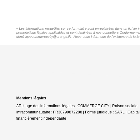
« Les informations recueillies sur ce formulaire sont enregistrées dans un fichier
prescriptions légales applicables et sont destinées à nos conseillers Conformément
dominiquecommercecity@orange.Fr. Nous vous informons de l'existence de la liste 
Mentions légales
Affichage des informations légales : COMMERCE CITY | Raison sociale :
Intracommunautaire : FR30799872288 | Forme juridique : SARL | Capital s
financièrement indépendante