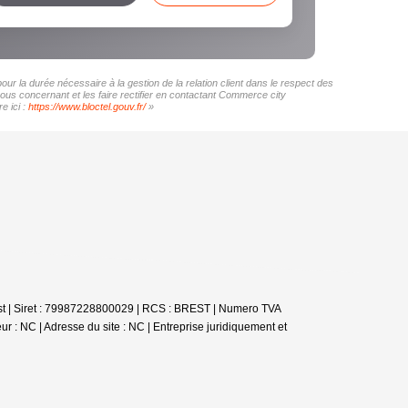
r la durée nécessaire à la gestion de la relation client dans le respect des
vous concernant et les faire rectifier en contactant Commerce city
e ici :
https://www.bloctel.gouv.fr/
»
st | Siret : 79987228800029 | RCS : BREST | Numero TVA
r : NC | Adresse du site : NC |
Entreprise juridiquement et