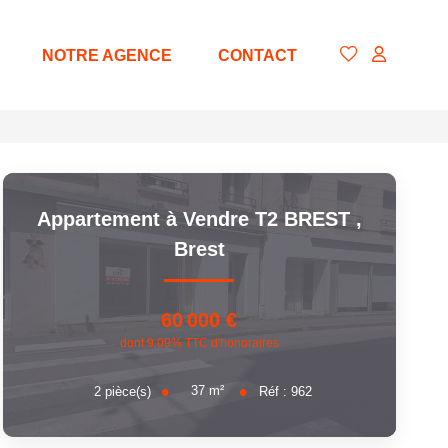
NOTRE AGENCE
CONTACT
Appartement à Vendre T2 BREST
,
Brest
60 000 €
dont 9,09% TTC d'honoraires
37
m²
2
pièce(s)
Réf :
962