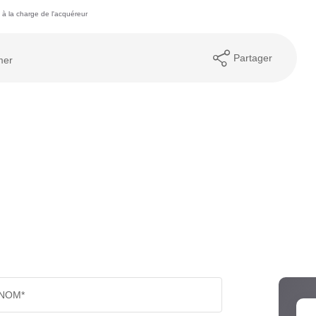
à la charge de l'acquéreur
Partager
mer
NOM*