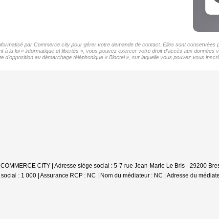
 informatisé par Commerce city pour gérer votre demande de contact. Elles sont conservées pou
 à la loi « informatique et libertés », vous pouvez exercer votre droit d'accès aux données 
d'opposition au démarchage téléphonique « Bloctel », sur laquelle vous pouvez vous inscrir
 COMMERCE CITY | Adresse siège social : 5-7 rue Jean-Marie Le Bris - 29200 Bre
ocial : 1 000 | Assurance RCP : NC | Nom du médiateur : NC | Adresse du médiateu