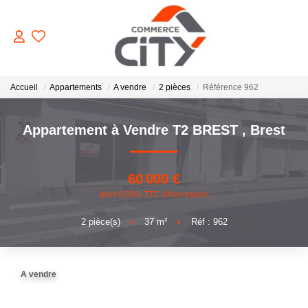
ACHETER
Accueil
Appartements
A vendre
2 pièces
Référence 962
Appartement à Vendre T2 BREST
,
Brest
VENDRE
LOUER
60 000 €
dont 9,09% TTC d'honoraires
ESTIMER
2
pièce(s)
•
37
m²
•
Réf : 962
GERER
A vendre
NOTRE AGENCE