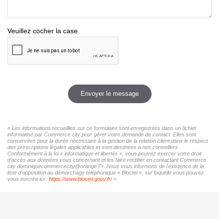
Veuillez cocher la case
Envoyer le message
« Les informations recueillies sur ce formulaire sont enregistrées dans un fichier
informatisé par Commerce city pour gérer votre demande de contact. Elles sont
conservées pour la durée nécessaire à la gestion de la relation client dans le respect
des prescriptions légales applicables et sont destinées à nos conseillers
Conformément à la loi « informatique et libertés », vous pouvez exercer votre droit
d'accès aux données vous concernant et les faire rectifier en contactant Commerce
city dominiquecommercecity@orange.Fr. Nous vous informons de l'existence de la
liste d'opposition au démarchage téléphonique « Bloctel », sur laquelle vous pouvez
vous inscrire ici :
https://www.bloctel.gouv.fr/
»